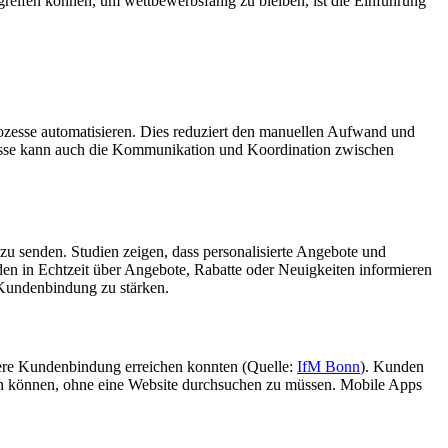
reifen können, um wettbewerbsfähig zu bleiben, ist die Einführung
ozesse automatisieren. Dies reduziert den manuellen Aufwand und
zesse kann auch die Kommunikation und Koordination zwischen
zu senden. Studien zeigen, dass personalisierte Angebote und
 in Echtzeit über Angebote, Rabatte oder Neuigkeiten informieren
 Kundenbindung zu stärken.
ere Kundenbindung erreichen konnten​ (Quelle:
IfM Bonn
). Kunden
ifen können, ohne eine Website durchsuchen zu müssen. Mobile Apps