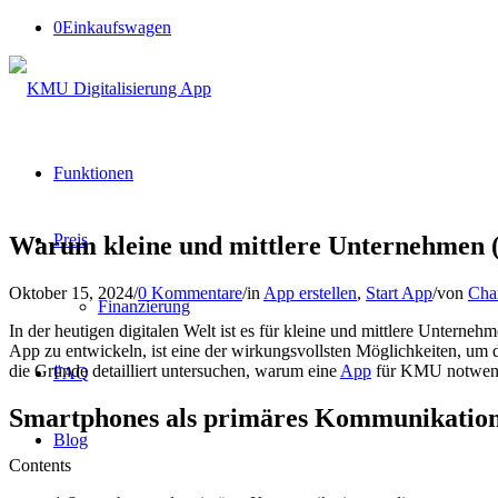
0
Einkaufswagen
Funktionen
Preis
Warum kleine und mittlere Unternehmen (
Oktober 15, 2024
/
0 Kommentare
/
in
App erstellen
,
Start App
/
von
Char
Finanzierung
In der heutigen digitalen Welt ist es für kleine und mittlere Untern
App zu entwickeln, ist eine der wirkungsvollsten Möglichkeiten, um 
die Gründe detailliert untersuchen, warum eine
App
für KMU notwendig
FAQ
Smartphones als primäres Kommunikati
Blog
Contents