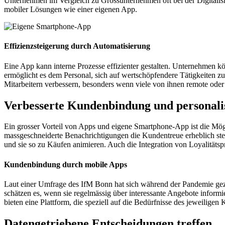
Unternehmen im Vergleich zu Grossunternehmen oft bei der Digitalis
mobiler Lösungen wie einer eigenen App.
Effizienzsteigerung durch Automatisierung
Eine App kann interne Prozesse effizienter gestalten. Unternehmen 
ermöglicht es dem Personal, sich auf wertschöpfendere Tätigkeiten
Mitarbeitern verbessern, besonders wenn viele von ihnen remote oder 
Verbesserte Kundenbindung und personal
Ein grosser Vorteil von Apps und eigene Smartphone-App ist die Mögli
massgeschneiderte Benachrichtigungen die Kundentreue erheblich st
und sie so zu Käufen animieren. Auch die Integration von Loyalitä
Kundenbindung durch mobile Apps
Laut einer Umfrage des IfM Bonn hat sich während der Pandemie geze
schätzen es, wenn sie regelmässig über interessante Angebote inform
bieten eine Plattform, die speziell auf die Bedürfnisse des jeweiligen
Datengetriebene Entscheidungen treffen