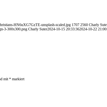
ve-christians-HN6uXG7GzTE-unsplash-scaled.jpg
1707
2560
Charly Sute
ign-3-300x300.png
Charly Suter
2024-10-15 20:33:36
2024-10-22 21:00
nd mit
*
markiert