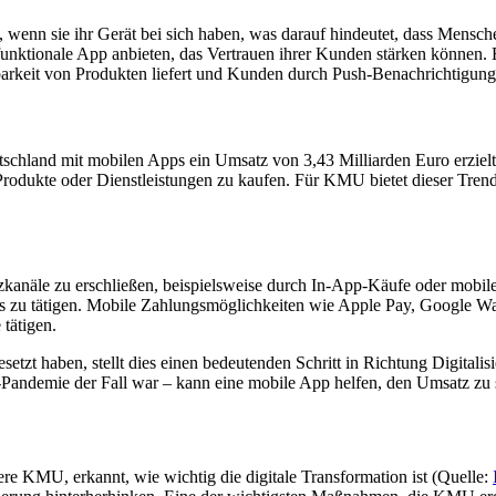
n, wenn sie ihr Gerät bei sich haben, was darauf hindeutet, dass Mens
 funktionale App anbieten, das Vertrauen ihrer Kunden stärken können. 
ügbarkeit von Produkten liefert und Kunden durch Push-Benachrichtigu
schland mit mobilen Apps ein Umsatz von 3,43 Milliarden Euro erzielt
rodukte oder Dienstleistungen zu kaufen. Für KMU bietet dieser Trend
atzkanäle zu erschließen, beispielsweise durch In-App-Käufe oder mob
u tätigen. Mobile Zahlungsmöglichkeiten wie Apple Pay, Google Walle
tätigen.
setzt haben, stellt dies einen bedeutenden Schritt in Richtung Digitali
ndemie der Fall war – kann eine mobile App helfen, den Umsatz zu st
KMU, erkannt, wie wichtig die digitale Transformation ist​ (Quelle: