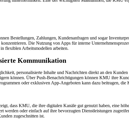
ierung hinterherhinken. Eine der wichtigsten Maßnahmen, die KMU erg
können Bestellungen, Zahlungen, Kundenanfragen und sogar Inventurpr
 zu konzentrieren. Die Nutzung von Apps für interne Unternehmenspro
in flexiblen Arbeitsmodellen arbeiten.
isierte Kommunikation
chkeit, personalisierte Inhalte und Nachrichten direkt an den Kunden 
eigern können. Über Push-Benachrichtigungen können KMU ihre Kunden
tsprogrammen oder exklusiven App-Angeboten kann dazu beitragen, die
igt, dass KMU, die ihre digitalen Kanäle gut genutzt haben, eine höh
iert werden oder einfach auf ihre bevorzugten Dienstleistungen zugre
 Kunden zugeschnitten ist.