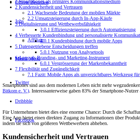
1
Smartphones als primäres Kommunikationsmedium
Offerte Bestellen
2
Kundensicherheit und Vertrauen
2.1
Wachsende Bedeutung der mobilen Märkte
2.2
Umsatzsteigerung durch In-App-Käufe
Jobs
3
Digitalisierung und Wettbewerbsfähigkeit
3.0.1
Effizienzsteigerung durch Automatisierung
4
Verbesserte Kundenbindung und personalisierte Kommunikat
Affiliate
4.0.1
Kundenbindung durch mobile Apps
5
Datengetriebene Entscheidungen treffen
5.0.1
Nutzung von Analysetools
6
Apps als Branding- und Marketing-Instrument
Menü
Menü
6.0.1
Vergrösserung der Markenbekanntheit
7
Flexibilität und Zugänglichkeit
7.1
Fazit: Mobile Apps als unverzichtbares Werkzeug f
Twitter
Smartphones sind aus dem modernen Leben nicht mehr wegzudenken. L
Bitkom e. V.)
. Interessanterweise gaben 83% der Smartphone-Nutzer an
Dribbble
Für Unternehmen bietet dies eine enorme Chance: Durch die Schaffu
Eine App bietet einen direkten Zugang zu Informationen über Produ
Facebook
indem sie sich von größeren Wettbewerbern abheben.
Kundensicherheit und Vertrauen