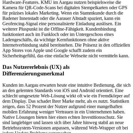
Hardware-Features. KMU im Aargau nutzen beispielsweise die
Kamera für QR-Code-Scans bei digitalen Stempelkarten oder GPS
für präzises lokales Marketing. Wenn ein Stammkunde durch die
Badener Innenstadt oder die Aarauer Altstadt spaziert, kann ein
Geofencing-Signal eine personalisierte Einladung auslösen. Ein
weiterer Pluspunkt ist die Offline-Fähigkeit. Kundenbindung
funktioniert auch im Funkloch oder im Untergeschoss eines
Ladengeschäfts, da wichtige Kernfunktionen ohne aktive
Internetverbindung stabil bereitstehen. Die Präsenz in den offiziellen
App Stores von Apple und Google schafft zudem ein
Sicherheitsgefühl, das eine einfache Webseite nicht vermitteln kann.
Das Nutzererlebnis (UX) als
Differenzierungsmerkmal
Kunden im Aargau erwarten heute eine intuitive Bedienung, die sich
an den gelernten Standards von iOS und Android orientiert. Eine
schlecht umgesetzte Web-Lösung wirkt oft wie ein Fremdkörper auf
dem Display. Das schadet Ihrer Marke mehr, als es nutzt. Statistiken
zeigen, dass 52 Prozent der Nutzer aufgrund einer mangelhaften
mobilen Erfahrung weniger Vertrauen in ein Unternehmen haben.
Native Lösungen bieten hier einen echten Investitionsschutz. Sie
sind langlebiger und lassen sich über Jahre hinweg stabil an neue
Betriebssystem-Versionen anpassen, während Web-Wrapper oft bei