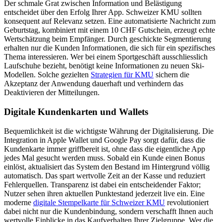
Der schmale Grat zwischen Information und Belästigung
entscheidet über den Erfolg Ihrer App. Schweizer KMU sollten
konsequent auf Relevanz setzen. Eine automatisierte Nachricht zum
Geburtstag, kombiniert mit einem 10 CHF Gutschein, erzeugt echte
Wertschätzung beim Empfänger. Durch geschickte Segmentierung
erhalten nur die Kunden Informationen, die sich für ein spezifisches
Thema interessieren. Wer bei einem Sportgeschäft ausschliesslich
Laufschuhe bezieht, benötigt keine Informationen zu neuen Ski-
Modellen. Solche gezielten
Strategien für KMU
sichern die
Akzeptanz der Anwendung dauerhaft und verhindern das
Deaktivieren der Mitteilungen.
Digitale Kundenkarten und Wallets
Bequemlichkeit ist die wichtigste Währung der Digitalisierung. Die
Integration in Apple Wallet und Google Pay sorgt dafür, dass die
Kundenkarte immer griffbereit ist, ohne dass die eigentliche App
jedes Mal gesucht werden muss. Sobald ein Kunde einen Bonus
einlöst, aktualisiert das System den Bestand im Hintergrund völlig
automatisch. Das spart wertvolle Zeit an der Kasse und reduziert
Fehlerquellen. Transparenz ist dabei ein entscheidender Faktor;
Nutzer sehen ihren aktuellen Punktestand jederzeit live ein. Eine
moderne
digitale Stempelkarte für Schweizer KMU
revolutioniert
dabei nicht nur die Kundenbindung, sondern verschafft Ihnen auch
wertvolle Einblicke in das Kaufverhalten Ihrer Zielgruppe. Wer die