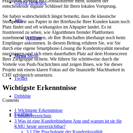
exklusives Privileg für Grosskonzerne mehr, sondern der
Offerte Bestellen
entscheidende digitale Schlüssel für Ihren lokalen Vorsprung.
Sie haben wahrscheinlich längst bemerkt, dass die klassische
Jobs
Stempelkarte aus Papier in der Brieftasche Ihrer Kunden kaum noch
Platz findet und oft wirkungslos im Altpapier landet. Es ist
frustrierend zu sehen, wie Algorithmen fremder Plattformen
zunehmend bestimmen, ob Ihre Botschaften überhaupt noch beim
Affiliate
Empfänger ankommen. In diesem Beitrag erfahren Sie, wie Sie
durch eine eigene Smartphone-Lösung die Kundenloyalität messbar
maximieren und sich einen dauerhaften Platz auf dem Homescreen
Menü
Menü
Ihrer Zielgruppe sichern. Wir führen Sie schrittweise durch die
Vorteile von Push-Nachrichten und zeigen Ihnen, wie Sie dieses
Projekt mit einem klaren Fokus auf die finanzielle Machbarkeit in
CHF erfolgreich umsetzen.
Twitter
Wichtigste Erkenntnisse
Dribbble
Contents
1
Wichtigste Erkenntnisse
Facebook
2
Inhaltsverzeichnis
3
Was ist eine Kundenbindung App und warum ist sie für
KMU heute unverzichtbar?
3.1
Die Psychologie der Kundenloyalität