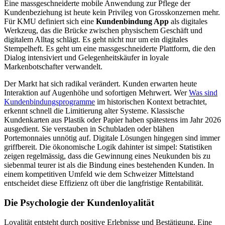
Eine massgeschneiderte mobile Anwendung zur Pflege der
Kundenbeziehung ist heute kein Privileg von Grosskonzernen mehr.
Für KMU definiert sich eine
Kundenbindung App
als digitales
Werkzeug, das die Brücke zwischen physischem Geschäft und
digitalem Alltag schlägt. Es geht nicht nur um ein digitales
Stempelheft. Es geht um eine massgeschneiderte Plattform, die den
Dialog intensiviert und Gelegenheitskäufer in loyale
Markenbotschafter verwandelt.
Der Markt hat sich radikal verändert. Kunden erwarten heute
Interaktion auf Augenhöhe und sofortigen Mehrwert. Wer
Was sind
Kundenbindungsprogramme
im historischen Kontext betrachtet,
erkennt schnell die Limitierung alter Systeme. Klassische
Kundenkarten aus Plastik oder Papier haben spätestens im Jahr 2026
ausgedient. Sie verstauben in Schubladen oder blähen
Portemonnaies unnötig auf. Digitale Lösungen hingegen sind immer
griffbereit. Die ökonomische Logik dahinter ist simpel: Statistiken
zeigen regelmässig, dass die Gewinnung eines Neukunden bis zu
siebenmal teurer ist als die Bindung eines bestehenden Kunden. In
einem kompetitiven Umfeld wie dem Schweizer Mittelstand
entscheidet diese Effizienz oft über die langfristige Rentabilität.
Die Psychologie der Kundenloyalität
Loyalität entsteht durch positive Erlebnisse und Bestätigung. Eine