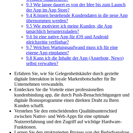
9.3
Wie lange dauert es von der Idee bis zum Launch
der App im App Store?
9.4
Können bestehende Kundendaten in die neue App
übernommen werden?
9.5
Wie motiviere ich meine Kunden, die App
tatsächlich herunterzuladen?
9.6
Ist eine native App für iOS und Android
gleichzeitig verfügbar?
9.7
Welchen Wartungsaufwand muss ich für eine
eigene App einplanen?
9.8
Kann ich die Inhalte der App (Angebote, News)
selbst verwalten?
Erfahren Sie, wie Sie Gelegenheitskäufer durch gezielte
digitale Interaktion in loyale Markenbotschafter für Ihr
Unternehmen verwandeln.
Entdecken Sie die Vorteile einer professionellen
kundenbindung app, die durch Push-Benachrichtigungen und
digitale Bonusprogramme einen direkten Draht zu Ihren
Kunden schafft.
Verstehen Sie den entscheidenden Qualitätsunterschied
zwischen Native- und Web-Apps für eine optimale
Nutzererfahrung und den Zugriff auf wichtige Hardware-
Funktionen.
Lernen Sie den strukturierten Prozess von der Bedarfsanalyse