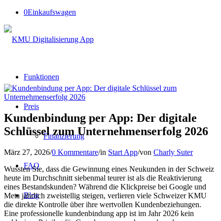
0
Einkaufswagen
Funktionen
Preis
Kundenbindung per App: Der digitale
Schlüssel zum Unternehmenserfolg 2026
Finanzierung
März 27, 2026
/
0 Kommentare
/
in
Start App
/
von
Charly Suter
FAQ
Wussten Sie, dass die Gewinnung eines Neukunden in der Schweiz
heute im Durchschnitt siebenmal teurer ist als die Reaktivierung
eines Bestandskunden? Während die Klickpreise bei Google und
Blog
Meta jährlich zweistellig steigen, verlieren viele Schweizer KMU
die direkte Kontrolle über ihre wertvollen Kundenbeziehungen.
Eine professionelle kundenbindung app ist im Jahr 2026 kein