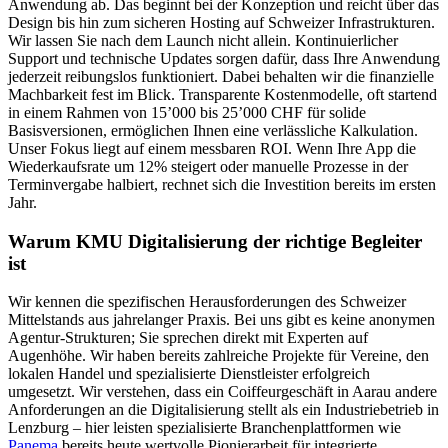
Anwendung ab. Das beginnt bei der Konzeption und reicht über das
Design bis hin zum sicheren Hosting auf Schweizer Infrastrukturen.
Wir lassen Sie nach dem Launch nicht allein. Kontinuierlicher
Support und technische Updates sorgen dafür, dass Ihre Anwendung
jederzeit reibungslos funktioniert. Dabei behalten wir die finanzielle
Machbarkeit fest im Blick. Transparente Kostenmodelle, oft startend
in einem Rahmen von 15’000 bis 25’000 CHF für solide
Basisversionen, ermöglichen Ihnen eine verlässliche Kalkulation.
Unser Fokus liegt auf einem messbaren ROI. Wenn Ihre App die
Wiederkaufsrate um 12% steigert oder manuelle Prozesse in der
Terminvergabe halbiert, rechnet sich die Investition bereits im ersten
Jahr.
Warum KMU Digitalisierung der richtige Begleiter
ist
Wir kennen die spezifischen Herausforderungen des Schweizer
Mittelstands aus jahrelanger Praxis. Bei uns gibt es keine anonymen
Agentur-Strukturen; Sie sprechen direkt mit Experten auf
Augenhöhe. Wir haben bereits zahlreiche Projekte für Vereine, den
lokalen Handel und spezialisierte Dienstleister erfolgreich
umgesetzt. Wir verstehen, dass ein Coiffeurgeschäft in Aarau andere
Anforderungen an die Digitalisierung stellt als ein Industriebetrieb in
Lenzburg – hier leisten spezialisierte Branchenplattformen wie
Panema
bereits heute wertvolle Pionierarbeit für integrierte