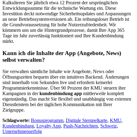
Kalkulieren Sie jährlich etwa 12 Prozent der ursprünglichen
Entwicklungssumme für die technische Wartung ein. Diese
Investition deckt notwendige Sicherheitsupdates und Anpassungen
an neue Betriebssystemversionen ab. Ein reibungsloser Betrieb ist
die Grundvoraussetzung für hohe Nutzerzufriedenheit. Wir
kümmern uns um die Hintergrundprozesse, damit Ihre App 365
Tage im Jahr zuverlässig funktioniert und Ihre Kundenbindung
stärkt.
Kann ich die Inhalte der App (Angebote, News)
selbst verwalten?
Sie verwalten sämtliche Inhalte wie Angebote, News oder
Öffnungszeiten bequem über ein intuitives Backend. Änderungen
sind innerhalb von Sekunden live und erfordern keinerlei
Programmierkenntnisse. Über 90 Prozent der KMU steuern ihre
Kampagnen in der
kundenbindung app
mittlerweile komplett
eigenständig. Das macht Sie flexibel und unabhängig von externen
Dienstleistern bei der täglichen Kommunikation mit Ihrer
Zielgruppe.
Schlagworte:
Bonusprogramm
,
Digitale Stempelkarte
,
KMU
,
Kundenbindung
,
Loyalty App
,
Push-Nachrichten
,
Schweiz
,
Unternehmenserfolg