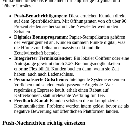
Funktionen bilden das Fundament für langfristige Loyalität und
höhere Umsätze.
Push-Benachrichtigungen:
Diese erreichen Kunden direkt
auf dem Sperrbildschirm. Mit Öffnungsraten von oft über 90
Prozent stellen sie herkömmliche Newsletter weit in den
Schatten.
Digitales Bonusprogramm:
Papier-Stempelkarten gehören
der Vergangenheit an. Kunden sammeln Punkte digital, was
die Hürde zur Teilnahme massiv senkt und die
Zettelwirtschaft beendet.
Integrierter Terminkalender:
Ein lokaler Coiffeur oder eine
Autogarage gewinnt durch 24/7-Buchungsmöglichkeiten
enorme Flexibilität. Kunden buchen dann, wenn sie Zeit
haben, auch nach Ladenschluss.
Personalisierte Gutscheine:
Intelligente Systeme erkennen
Vorlieben und senden exakt passende Angebote. Wer
regelmässig Espresso kauft, erhält einen Rabatt auf
Kaffeebohnen, statt irrelevante Werbung für Tee.
Feedback-Kanal:
Kunden schätzen die unkomplizierte
Kommunikation. Probleme werden intern gelöst, bevor sie als
negative Bewertung auf öffentlichen Plattformen landen.
Push-Nachrichten richtig einsetzen