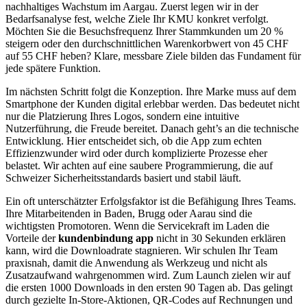
nachhaltiges Wachstum im Aargau. Zuerst legen wir in der
Bedarfsanalyse fest, welche Ziele Ihr KMU konkret verfolgt.
Möchten Sie die Besuchsfrequenz Ihrer Stammkunden um 20 %
steigern oder den durchschnittlichen Warenkorbwert von 45 CHF
auf 55 CHF heben? Klare, messbare Ziele bilden das Fundament für
jede spätere Funktion.
Im nächsten Schritt folgt die Konzeption. Ihre Marke muss auf dem
Smartphone der Kunden digital erlebbar werden. Das bedeutet nicht
nur die Platzierung Ihres Logos, sondern eine intuitive
Nutzerführung, die Freude bereitet. Danach geht’s an die technische
Entwicklung. Hier entscheidet sich, ob die App zum echten
Effizienzwunder wird oder durch komplizierte Prozesse eher
belastet. Wir achten auf eine saubere Programmierung, die auf
Schweizer Sicherheitsstandards basiert und stabil läuft.
Ein oft unterschätzter Erfolgsfaktor ist die Befähigung Ihres Teams.
Ihre Mitarbeitenden in Baden, Brugg oder Aarau sind die
wichtigsten Promotoren. Wenn die Servicekraft im Laden die
Vorteile der
kundenbindung app
nicht in 30 Sekunden erklären
kann, wird die Downloadrate stagnieren. Wir schulen Ihr Team
praxisnah, damit die Anwendung als Werkzeug und nicht als
Zusatzaufwand wahrgenommen wird. Zum Launch zielen wir auf
die ersten 1000 Downloads in den ersten 90 Tagen ab. Das gelingt
durch gezielte In-Store-Aktionen, QR-Codes auf Rechnungen und