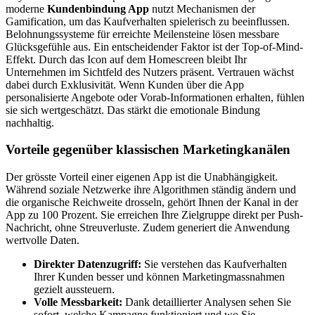
moderne
Kundenbindung App
nutzt Mechanismen der
Gamification, um das Kaufverhalten spielerisch zu beeinflussen.
Belohnungssysteme für erreichte Meilensteine lösen messbare
Glücksgefühle aus. Ein entscheidender Faktor ist der Top-of-Mind-
Effekt. Durch das Icon auf dem Homescreen bleibt Ihr
Unternehmen im Sichtfeld des Nutzers präsent. Vertrauen wächst
dabei durch Exklusivität. Wenn Kunden über die App
personalisierte Angebote oder Vorab-Informationen erhalten, fühlen
sie sich wertgeschätzt. Das stärkt die emotionale Bindung
nachhaltig.
Vorteile gegenüber klassischen Marketingkanälen
Der grösste Vorteil einer eigenen App ist die Unabhängigkeit.
Während soziale Netzwerke ihre Algorithmen ständig ändern und
die organische Reichweite drosseln, gehört Ihnen der Kanal in der
App zu 100 Prozent. Sie erreichen Ihre Zielgruppe direkt per Push-
Nachricht, ohne Streuverluste. Zudem generiert die Anwendung
wertvolle Daten.
Direkter Datenzugriff:
Sie verstehen das Kaufverhalten
Ihrer Kunden besser und können Marketingmassnahmen
gezielt aussteuern.
Volle Messbarkeit:
Dank detaillierter Analysen sehen Sie
sofort, welche Kampagne funktioniert und wo Sie