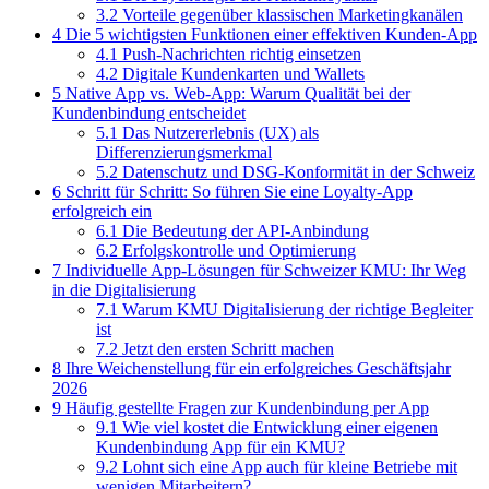
3.2
Vorteile gegenüber klassischen Marketingkanälen
4
Die 5 wichtigsten Funktionen einer effektiven Kunden-App
4.1
Push-Nachrichten richtig einsetzen
4.2
Digitale Kundenkarten und Wallets
5
Native App vs. Web-App: Warum Qualität bei der
Kundenbindung entscheidet
5.1
Das Nutzererlebnis (UX) als
Differenzierungsmerkmal
5.2
Datenschutz und DSG-Konformität in der Schweiz
6
Schritt für Schritt: So führen Sie eine Loyalty-App
erfolgreich ein
6.1
Die Bedeutung der API-Anbindung
6.2
Erfolgskontrolle und Optimierung
7
Individuelle App-Lösungen für Schweizer KMU: Ihr Weg
in die Digitalisierung
7.1
Warum KMU Digitalisierung der richtige Begleiter
ist
7.2
Jetzt den ersten Schritt machen
8
Ihre Weichenstellung für ein erfolgreiches Geschäftsjahr
2026
9
Häufig gestellte Fragen zur Kundenbindung per App
9.1
Wie viel kostet die Entwicklung einer eigenen
Kundenbindung App für ein KMU?
9.2
Lohnt sich eine App auch für kleine Betriebe mit
wenigen Mitarbeitern?