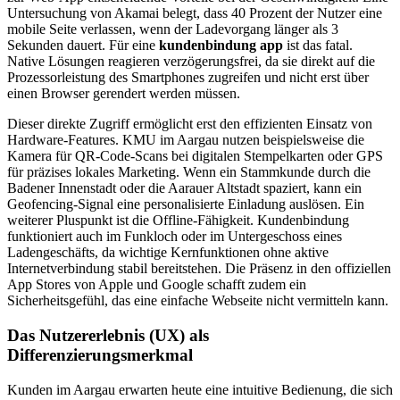
Untersuchung von Akamai belegt, dass 40 Prozent der Nutzer eine
mobile Seite verlassen, wenn der Ladevorgang länger als 3
Sekunden dauert. Für eine
kundenbindung app
ist das fatal.
Native Lösungen reagieren verzögerungsfrei, da sie direkt auf die
Prozessorleistung des Smartphones zugreifen und nicht erst über
einen Browser gerendert werden müssen.
Dieser direkte Zugriff ermöglicht erst den effizienten Einsatz von
Hardware-Features. KMU im Aargau nutzen beispielsweise die
Kamera für QR-Code-Scans bei digitalen Stempelkarten oder GPS
für präzises lokales Marketing. Wenn ein Stammkunde durch die
Badener Innenstadt oder die Aarauer Altstadt spaziert, kann ein
Geofencing-Signal eine personalisierte Einladung auslösen. Ein
weiterer Pluspunkt ist die Offline-Fähigkeit. Kundenbindung
funktioniert auch im Funkloch oder im Untergeschoss eines
Ladengeschäfts, da wichtige Kernfunktionen ohne aktive
Internetverbindung stabil bereitstehen. Die Präsenz in den offiziellen
App Stores von Apple und Google schafft zudem ein
Sicherheitsgefühl, das eine einfache Webseite nicht vermitteln kann.
Das Nutzererlebnis (UX) als
Differenzierungsmerkmal
Kunden im Aargau erwarten heute eine intuitive Bedienung, die sich