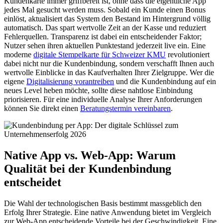
Kundenkarte immer griffbereit ist, ohne dass die eigentliche App
jedes Mal gesucht werden muss. Sobald ein Kunde einen Bonus
einlöst, aktualisiert das System den Bestand im Hintergrund völlig
automatisch. Das spart wertvolle Zeit an der Kasse und reduziert
Fehlerquellen. Transparenz ist dabei ein entscheidender Faktor;
Nutzer sehen ihren aktuellen Punktestand jederzeit live ein. Eine
moderne
digitale Stempelkarte für Schweizer KMU
revolutioniert
dabei nicht nur die Kundenbindung, sondern verschafft Ihnen auch
wertvolle Einblicke in das Kaufverhalten Ihrer Zielgruppe. Wer die
eigene
Digitalisierung vorantreiben
und die Kundenbindung auf ein
neues Level heben möchte, sollte diese nahtlose Einbindung
priorisieren. Für eine individuelle Analyse Ihrer Anforderungen
können Sie direkt einen
Beratungstermin vereinbaren
.
Native App vs. Web-App: Warum
Qualität bei der Kundenbindung
entscheidet
Die Wahl der technologischen Basis bestimmt massgeblich den
Erfolg Ihrer Strategie. Eine native Anwendung bietet im Vergleich
zur Web-App entscheidende Vorteile bei der Geschwindigkeit. Eine