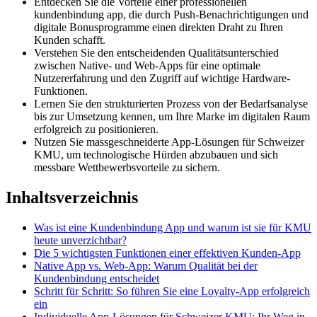
Entdecken Sie die Vorteile einer professionellen
kundenbindung app, die durch Push-Benachrichtigungen und
digitale Bonusprogramme einen direkten Draht zu Ihren
Kunden schafft.
Verstehen Sie den entscheidenden Qualitätsunterschied
zwischen Native- und Web-Apps für eine optimale
Nutzererfahrung und den Zugriff auf wichtige Hardware-
Funktionen.
Lernen Sie den strukturierten Prozess von der Bedarfsanalyse
bis zur Umsetzung kennen, um Ihre Marke im digitalen Raum
erfolgreich zu positionieren.
Nutzen Sie massgeschneiderte App-Lösungen für Schweizer
KMU, um technologische Hürden abzubauen und sich
messbare Wettbewerbsvorteile zu sichern.
Inhaltsverzeichnis
Was ist eine Kundenbindung App und warum ist sie für KMU
heute unverzichtbar?
Die 5 wichtigsten Funktionen einer effektiven Kunden-App
Native App vs. Web-App: Warum Qualität bei der
Kundenbindung entscheidet
Schritt für Schritt: So führen Sie eine Loyalty-App erfolgreich
ein
Individuelle App-Lösungen für Schweizer KMU: Ihr Weg in