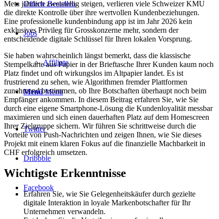
Offerte Bestellen
Meta jährlich zweistellig steigen, verlieren viele Schweizer KMU
die direkte Kontrolle über ihre wertvollen Kundenbeziehungen.
Eine professionelle kundenbindung app ist im Jahr 2026 kein
exklusives Privileg für Grosskonzerne mehr, sondern der
Jobs
entscheidende digitale Schlüssel für Ihren lokalen Vorsprung.
Sie haben wahrscheinlich längst bemerkt, dass die klassische
Affiliate
Stempelkarte aus Papier in der Brieftasche Ihrer Kunden kaum noch
Platz findet und oft wirkungslos im Altpapier landet. Es ist
frustrierend zu sehen, wie Algorithmen fremder Plattformen
zunehmend bestimmen, ob Ihre Botschaften überhaupt noch beim
Menü
Menü
Empfänger ankommen. In diesem Beitrag erfahren Sie, wie Sie
durch eine eigene Smartphone-Lösung die Kundenloyalität messbar
maximieren und sich einen dauerhaften Platz auf dem Homescreen
Ihrer Zielgruppe sichern. Wir führen Sie schrittweise durch die
Twitter
Vorteile von Push-Nachrichten und zeigen Ihnen, wie Sie dieses
Projekt mit einem klaren Fokus auf die finanzielle Machbarkeit in
CHF erfolgreich umsetzen.
Dribbble
Wichtigste Erkenntnisse
Facebook
Erfahren Sie, wie Sie Gelegenheitskäufer durch gezielte
digitale Interaktion in loyale Markenbotschafter für Ihr
Unternehmen verwandeln.