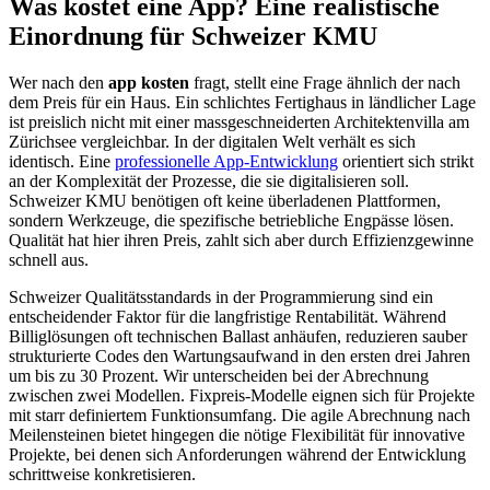
Was kostet eine App? Eine realistische
Einordnung für Schweizer KMU
Wer nach den
app kosten
fragt, stellt eine Frage ähnlich der nach
dem Preis für ein Haus. Ein schlichtes Fertighaus in ländlicher Lage
ist preislich nicht mit einer massgeschneiderten Architektenvilla am
Zürichsee vergleichbar. In der digitalen Welt verhält es sich
identisch. Eine
professionelle App-Entwicklung
orientiert sich strikt
an der Komplexität der Prozesse, die sie digitalisieren soll.
Schweizer KMU benötigen oft keine überladenen Plattformen,
sondern Werkzeuge, die spezifische betriebliche Engpässe lösen.
Qualität hat hier ihren Preis, zahlt sich aber durch Effizienzgewinne
schnell aus.
Schweizer Qualitätsstandards in der Programmierung sind ein
entscheidender Faktor für die langfristige Rentabilität. Während
Billiglösungen oft technischen Ballast anhäufen, reduzieren sauber
strukturierte Codes den Wartungsaufwand in den ersten drei Jahren
um bis zu 30 Prozent. Wir unterscheiden bei der Abrechnung
zwischen zwei Modellen. Fixpreis-Modelle eignen sich für Projekte
mit starr definiertem Funktionsumfang. Die agile Abrechnung nach
Meilensteinen bietet hingegen die nötige Flexibilität für innovative
Projekte, bei denen sich Anforderungen während der Entwicklung
schrittweise konkretisieren.