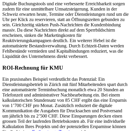
Digitale Buchungstools und eine verbesserte Erreichbarkeit sorgen
zudem für eine unmittelbare Umsatzsteigerung. Kunden in der
Schweiz erwarten heute, Termine oder Dienstleistungen rund um die
Uhr per Klick zu reservieren, statt an Öffnungszeiten gebunden zu
sein. Gleichzeitig stärken Push-Nachrichten die Kundenbindung
massiv. Da diese Nachrichten direkt auf dem Sperrbildschirm
erscheinen, sinken die Marketingkosten für
Reaktivierungskampagnen deutlich. Ein weiterer Hebel ist die
automatisierte Bestandsverwaltung. Durch Echtzeit-Daten werden
Fehlbestände vermieden und Kapitalbindungen reduziert, was die
Liquidität des Unternehmens direkt verbessert.
ROI-Rechnung für KMU
Ein praxisnahes Beispiel verdeutlicht das Potenzial: Ein
Dienstleistungsbetrieb in Zürich mit fünf Mitarbeitenden spart durch
eine automatisierte Terminbuchung monatlich etwa 20 Stunden an
Telefonzeit und administrativer Nachbearbeitung ein. Bei einem
kalkulatorischen Stundensatz von 85 CHF ergibt das eine Ersparnis
von 1’700 CHF pro Monat. Zusätzlich reduziert die digitale
Kommunikation die Ausgaben für Drucksachen und Postversand
um jährlich bis zu 2’500 CHF. Diese Einsparungen decken einen
grossen Teil der laufenden Betriebskosten ab. Für eine individuelle
Kalkulation Ihres Projekts und der potenziellen Ersparnisse können