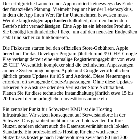
Der erfolgreiche Launch einer App markiert keineswegs das Ende
der finanziellen Planung. Vielmehr beginnt hier der Lebenszyklus,
in dem die App ihren Wert für Ihr Unternehmen beweisen muss.
Wer die langfristigen
app kosten
kalkuliert, darf den laufenden
Betrieb nicht vernachlässigen. Eine App ist ein lebendes Produkt.
Sie benötigt kontinuierliche Pflege, um auf den neuesten Endgeräten
stabil und sicher zu funktionieren.
Die Fixkosten starten bei den offiziellen Store-Gebühren. Apple
berechnet für das Developer Program jährlich rund 99 CHF. Google
Play verlangt derzeit eine einmalige Registrierungsgebühr von etwa
25 CHF. Wesentlich komplexer sind die technischen Anpassungen
an neue Systemumgebungen. Apple und Google veröffentlichen
jährlich grosse Updates für iOS und Android. Diese Neuerungen
erfordern oft zwingende Code-Anpassungen. Ohne diese Updates
riskieren Sie Abstürze oder den Verlust der Store-Sichtbarkeit.
Planen Sie für diese technische Instandhaltung jährlich etwa 15 bis
20 Prozent der ursprünglichen Investitionssumme ein.
Ein zentraler Punkt für Schweizer KMU ist die Hosting-
Infrastruktur. Wir setzen konsequent auf Serverstandorte in der
Schweiz. Das garantiert nicht nur kurze Latenzzeiten für Ihre
Nutzer, sondern sichert auch die Datensouveränität nach lokalen
Standards. Ein professionelles Hosting für eine wachsende
Nutzerbasis kostet je nach Datenvolumen zwischen 80 und 300