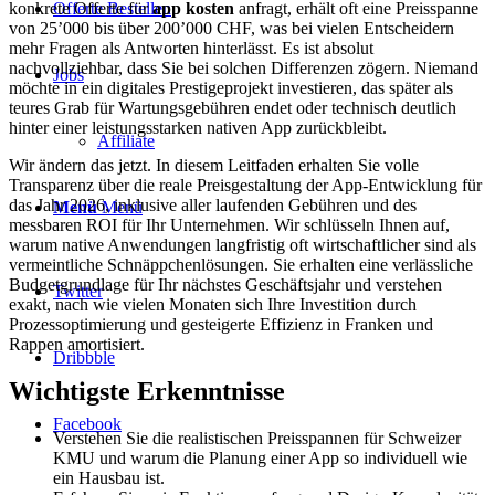
Offerte Bestellen
konkrete Offerte für
app kosten
anfragt, erhält oft eine Preisspanne
von 25’000 bis über 200’000 CHF, was bei vielen Entscheidern
mehr Fragen als Antworten hinterlässt. Es ist absolut
nachvollziehbar, dass Sie bei solchen Differenzen zögern. Niemand
Jobs
möchte in ein digitales Prestigeprojekt investieren, das später als
teures Grab für Wartungsgebühren endet oder technisch deutlich
hinter einer leistungsstarken nativen App zurückbleibt.
Affiliate
Wir ändern das jetzt. In diesem Leitfaden erhalten Sie volle
Transparenz über die reale Preisgestaltung der App-Entwicklung für
das Jahr 2026, inklusive aller laufenden Gebühren und des
Menü
Menü
messbaren ROI für Ihr Unternehmen. Wir schlüsseln Ihnen auf,
warum native Anwendungen langfristig oft wirtschaftlicher sind als
vermeintliche Schnäppchenlösungen. Sie erhalten eine verlässliche
Budgetgrundlage für Ihr nächstes Geschäftsjahr und verstehen
Twitter
exakt, nach wie vielen Monaten sich Ihre Investition durch
Prozessoptimierung und gesteigerte Effizienz in Franken und
Rappen amortisiert.
Dribbble
Wichtigste Erkenntnisse
Facebook
Verstehen Sie die realistischen Preisspannen für Schweizer
KMU und warum die Planung einer App so individuell wie
ein Hausbau ist.