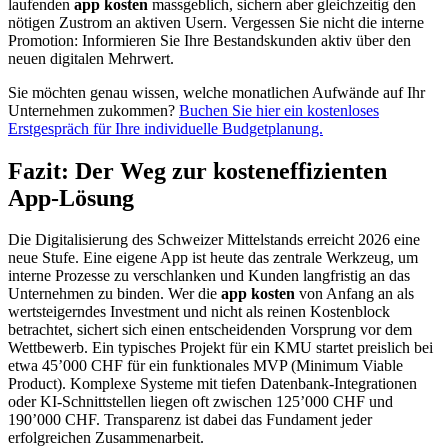
laufenden
app kosten
massgeblich, sichern aber gleichzeitig den
nötigen Zustrom an aktiven Usern. Vergessen Sie nicht die interne
Promotion: Informieren Sie Ihre Bestandskunden aktiv über den
neuen digitalen Mehrwert.
Sie möchten genau wissen, welche monatlichen Aufwände auf Ihr
Unternehmen zukommen?
Buchen Sie hier ein kostenloses
Erstgespräch für Ihre individuelle Budgetplanung.
Fazit: Der Weg zur kosteneffizienten
App-Lösung
Die Digitalisierung des Schweizer Mittelstands erreicht 2026 eine
neue Stufe. Eine eigene App ist heute das zentrale Werkzeug, um
interne Prozesse zu verschlanken und Kunden langfristig an das
Unternehmen zu binden. Wer die
app kosten
von Anfang an als
wertsteigerndes Investment und nicht als reinen Kostenblock
betrachtet, sichert sich einen entscheidenden Vorsprung vor dem
Wettbewerb. Ein typisches Projekt für ein KMU startet preislich bei
etwa 45’000 CHF für ein funktionales MVP (Minimum Viable
Product). Komplexe Systeme mit tiefen Datenbank-Integrationen
oder KI-Schnittstellen liegen oft zwischen 125’000 CHF und
190’000 CHF. Transparenz ist dabei das Fundament jeder
erfolgreichen Zusammenarbeit.