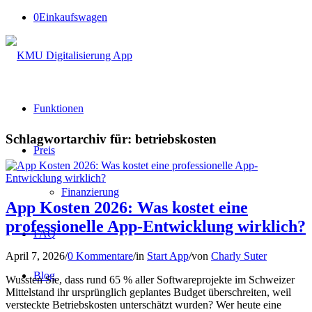
0
Einkaufswagen
Funktionen
Schlagwortarchiv für:
betriebskosten
Preis
Finanzierung
App Kosten 2026: Was kostet eine
professionelle App-Entwicklung wirklich?
FAQ
April 7, 2026
/
0 Kommentare
/
in
Start App
/
von
Charly Suter
Blog
Wussten Sie, dass rund 65 % aller Softwareprojekte im Schweizer
Mittelstand ihr ursprünglich geplantes Budget überschreiten, weil
versteckte Betriebskosten unterschätzt wurden? Wer heute eine