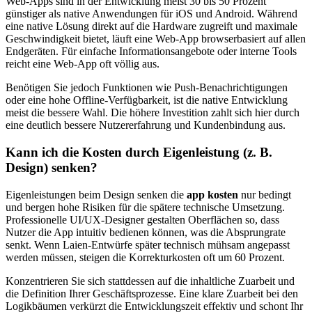
Web-Apps sind in der Entwicklung meist 30 bis 50 Prozent
günstiger als native Anwendungen für iOS und Android. Während
eine native Lösung direkt auf die Hardware zugreift und maximale
Geschwindigkeit bietet, läuft eine Web-App browserbasiert auf allen
Endgeräten. Für einfache Informationsangebote oder interne Tools
reicht eine Web-App oft völlig aus.
Benötigen Sie jedoch Funktionen wie Push-Benachrichtigungen
oder eine hohe Offline-Verfügbarkeit, ist die native Entwicklung
meist die bessere Wahl. Die höhere Investition zahlt sich hier durch
eine deutlich bessere Nutzererfahrung und Kundenbindung aus.
Kann ich die Kosten durch Eigenleistung (z. B.
Design) senken?
Eigenleistungen beim Design senken die
app kosten
nur bedingt
und bergen hohe Risiken für die spätere technische Umsetzung.
Professionelle UI/UX-Designer gestalten Oberflächen so, dass
Nutzer die App intuitiv bedienen können, was die Absprungrate
senkt. Wenn Laien-Entwürfe später technisch mühsam angepasst
werden müssen, steigen die Korrekturkosten oft um 60 Prozent.
Konzentrieren Sie sich stattdessen auf die inhaltliche Zuarbeit und
die Definition Ihrer Geschäftsprozesse. Eine klare Zuarbeit bei den
Logikbäumen verkürzt die Entwicklungszeit effektiv und schont Ihr