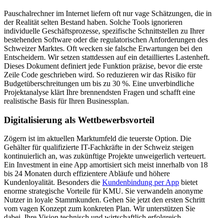
Pauschalrechner im Internet liefern oft nur vage Schätzungen, die in
der Realität selten Bestand haben. Solche Tools ignorieren
individuelle Geschäftsprozesse, spezifische Schnittstellen zu Ihrer
bestehenden Software oder die regulatorischen Anforderungen des
Schweizer Marktes. Oft wecken sie falsche Erwartungen bei den
Entscheidern. Wir setzen stattdessen auf ein detailliertes Lastenheft.
Dieses Dokument definiert jede Funktion präzise, bevor die erste
Zeile Code geschrieben wird. So reduzieren wir das Risiko für
Budgetüberschreitungen um bis zu 30 %. Eine unverbindliche
Projektanalyse klärt Ihre brennendsten Fragen und schafft eine
realistische Basis für Ihren Businessplan.
Digitalisierung als Wettbewerbsvorteil
Zögern ist im aktuellen Marktumfeld die teuerste Option. Die
Gehälter für qualifizierte IT-Fachkräfte in der Schweiz steigen
kontinuierlich an, was zukünftige Projekte unweigerlich verteuert.
Ein Investment in eine App amortisiert sich meist innerhalb von 18
bis 24 Monaten durch effizientere Abläufe und höhere
Kundenloyalität. Besonders die
Kundenbindung per App
bietet
enorme strategische Vorteile für KMU. Sie verwandeln anonyme
Nutzer in loyale Stammkunden. Gehen Sie jetzt den ersten Schritt
vom vagen Konzept zum konkreten Plan. Wir unterstützen Sie
dabei, Ihre Vision technisch und wirtschaftlich erfolgreich