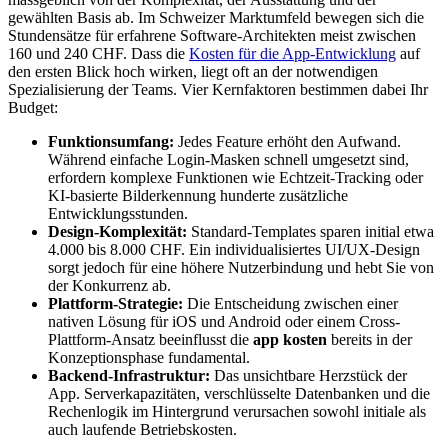
gewählten Basis ab. Im Schweizer Marktumfeld bewegen sich die
Stundensätze für erfahrene Software-Architekten meist zwischen
160 und 240 CHF. Dass die
Kosten für die App-Entwicklung
auf
den ersten Blick hoch wirken, liegt oft an der notwendigen
Spezialisierung der Teams. Vier Kernfaktoren bestimmen dabei Ihr
Budget:
Funktionsumfang:
Jedes Feature erhöht den Aufwand.
Während einfache Login-Masken schnell umgesetzt sind,
erfordern komplexe Funktionen wie Echtzeit-Tracking oder
KI-basierte Bilderkennung hunderte zusätzliche
Entwicklungsstunden.
Design-Komplexität:
Standard-Templates sparen initial etwa
4.000 bis 8.000 CHF. Ein individualisiertes UI/UX-Design
sorgt jedoch für eine höhere Nutzerbindung und hebt Sie von
der Konkurrenz ab.
Plattform-Strategie:
Die Entscheidung zwischen einer
nativen Lösung für iOS und Android oder einem Cross-
Plattform-Ansatz beeinflusst die
app kosten
bereits in der
Konzeptionsphase fundamental.
Backend-Infrastruktur:
Das unsichtbare Herzstück der
App. Serverkapazitäten, verschlüsselte Datenbanken und die
Rechenlogik im Hintergrund verursachen sowohl initiale als
auch laufende Betriebskosten.