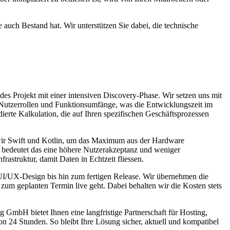
e auch Bestand hat. Wir unterstützen Sie dabei, die technische
s Projekt mit einer intensiven Discovery-Phase. Wir setzen uns mit
re Nutzerrollen und Funktionsumfänge, was die Entwicklungszeit im
ndierte Kalkulation, die auf Ihren spezifischen Geschäftsprozessen
wir Swift und Kotlin, um das Maximum aus der Hardware
 bedeutet das eine höhere Nutzerakzeptanz und weniger
rastruktur, damit Daten in Echtzeit fliessen.
 UI/UX-Design bis hin zum fertigen Release. Wir übernehmen die
zum geplanten Termin live geht. Dabei behalten wir die Kosten stets
g GmbH bietet Ihnen eine langfristige Partnerschaft für Hosting,
n 24 Stunden. So bleibt Ihre Lösung sicher, aktuell und kompatibel