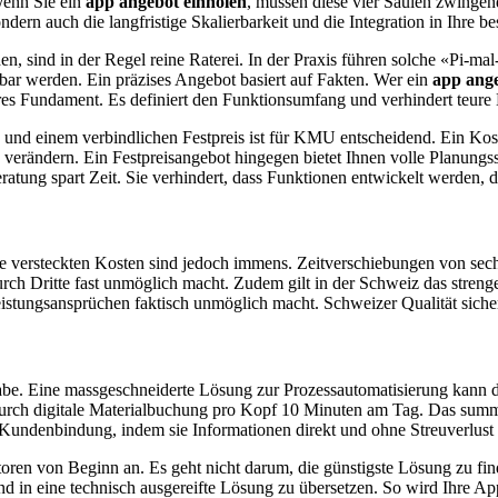
Wenn Sie ein
app angebot einholen
, müssen diese vier Säulen zwingend 
ndern auch die langfristige Skalierbarkeit und die Integration in Ihre 
rden, sind in der Regel reine Raterei. In der Praxis führen solche «P
bar werden. Ein präzises Angebot basiert auf Fakten. Wer ein
app ange
ares Fundament. Es definiert den Funktionsumfang und verhindert teure
nd einem verbindlichen Festpreis ist für KMU entscheidend. Ein Koste
verändern. Ein Festpreisangebot hingegen bietet Ihnen volle Planungssi
Beratung spart Zeit. Sie verhindert, dass Funktionen entwickelt werden,
e versteckten Kosten sind jedoch immens. Zeitverschiebungen von sec
urch Dritte fast unmöglich macht. Zudem gilt in der Schweiz das streng
tungsansprüchen faktisch unmöglich macht. Schweizer Qualität sichert 
Ausgabe. Eine massgeschneiderte Lösung zur Prozessautomatisierung ka
durch digitale Materialbuchung pro Kopf 10 Minuten am Tag. Das summie
undenbindung, indem sie Informationen direkt und ohne Streuverlust 
ktoren von Beginn an. Es geht nicht darum, die günstigste Lösung zu f
n und in eine technisch ausgereifte Lösung zu übersetzen. So wird Ihre