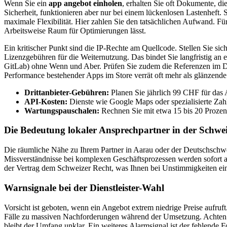
Wenn Sie ein
app angebot einholen
, erhalten Sie oft Dokumente, di
Sicherheit, funktionieren aber nur bei einem lückenlosen Lastenhef
maximale Flexibilität. Hier zahlen Sie den tatsächlichen Aufwand. F
Arbeitsweise Raum für Optimierungen lässt.
Ein kritischer Punkt sind die IP-Rechte am Quellcode. Stellen Sie si
Lizenzgebühren für die Weiternutzung. Das bindet Sie langfristig an e
GitLab) ohne Wenn und Aber. Prüfen Sie zudem die Referenzen im Deta
Performance bestehender Apps im Store verrät oft mehr als glänzend
Drittanbieter-Gebühren:
Planen Sie jährlich 99 CHF für das
API-Kosten:
Dienste wie Google Maps oder spezialisierte Zah
Wartungspauschalen:
Rechnen Sie mit etwa 15 bis 20 Prozent
Die Bedeutung lokaler Ansprechpartner in der Schwe
Die räumliche Nähe zu Ihrem Partner in Aarau oder der Deutschschwei
Missverständnisse bei komplexen Geschäftsprozessen werden sofort aus
der Vertrag dem Schweizer Recht, was Ihnen bei Unstimmigkeiten eine 
Warnsignale bei der Dienstleister-Wahl
Vorsicht ist geboten, wenn ein Angebot extrem niedrige Preise aufruft
Fälle zu massiven Nachforderungen während der Umsetzung. Achten 
bleibt der Umfang unklar. Ein weiteres Alarmsignal ist der fehlende F