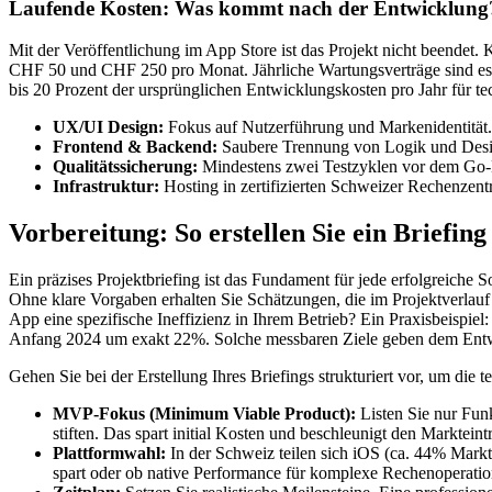
Laufende Kosten: Was kommt nach der Entwicklung
Mit der Veröffentlichung im App Store ist das Projekt nicht beendet.
CHF 50 und CHF 250 pro Monat. Jährliche Wartungsverträge sind esse
bis 20 Prozent der ursprünglichen Entwicklungskosten pro Jahr für tec
UX/UI Design:
Fokus auf Nutzerführung und Markenidentität.
Frontend & Backend:
Saubere Trennung von Logik und Desi
Qualitätssicherung:
Mindestens zwei Testzyklen vor dem Go-
Infrastruktur:
Hosting in zertifizierten Schweizer Rechenzent
Vorbereitung: So erstellen Sie ein Briefin
Ein präzises Projektbriefing ist das Fundament für jede erfolgreiche
Ohne klare Vorgaben erhalten Sie Schätzungen, die im Projektverlau
App eine spezifische Ineffizienz in Ihrem Betrieb? Ein Praxisbeispie
Anfang 2024 um exakt 22%. Solche messbaren Ziele geben dem Entwick
Gehen Sie bei der Erstellung Ihres Briefings strukturiert vor, um die
MVP-Fokus (Minimum Viable Product):
Listen Sie nur Funk
stiften. Das spart initial Kosten und beschleunigt den Markteintri
Plattformwahl:
In der Schweiz teilen sich iOS (ca. 44% Markt
spart oder ob native Performance für komplexe Rechenoperation