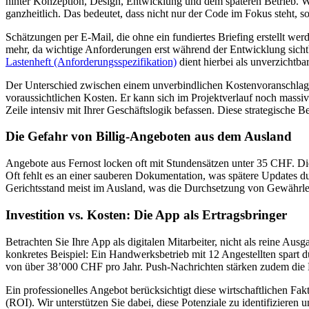
hinter Konzeption, Design, Entwicklung und dem späteren Betrieb. 
ganzheitlich. Das bedeutet, dass nicht nur der Code im Fokus steht, so
Schätzungen per E-Mail, die ohne ein fundiertes Briefing erstellt we
mehr, da wichtige Anforderungen erst während der Entwicklung sicht
Lastenheft (Anforderungsspezifikation)
dient hierbei als unverzichtb
Der Unterschied zwischen einem unverbindlichen Kostenvoranschlag u
voraussichtlichen Kosten. Er kann sich im Projektverlauf noch massiv 
Zeile intensiv mit Ihrer Geschäftslogik befassen. Diese strategische 
Die Gefahr von Billig-Angeboten aus dem Ausland
Angebote aus Fernost locken oft mit Stundensätzen unter 35 CHF. Di
Oft fehlt es an einer sauberen Dokumentation, was spätere Updates d
Gerichtsstand meist im Ausland, was die Durchsetzung von Gewährleis
Investition vs. Kosten: Die App als Ertragsbringer
Betrachten Sie Ihre App als digitalen Mitarbeiter, nicht als reine 
konkretes Beispiel: Ein Handwerksbetrieb mit 12 Angestellten spart 
von über 38’000 CHF pro Jahr. Push-Nachrichten stärken zudem die K
Ein professionelles Angebot berücksichtigt diese wirtschaftlichen Fa
(ROI). Wir unterstützen Sie dabei, diese Potenziale zu identifiziere