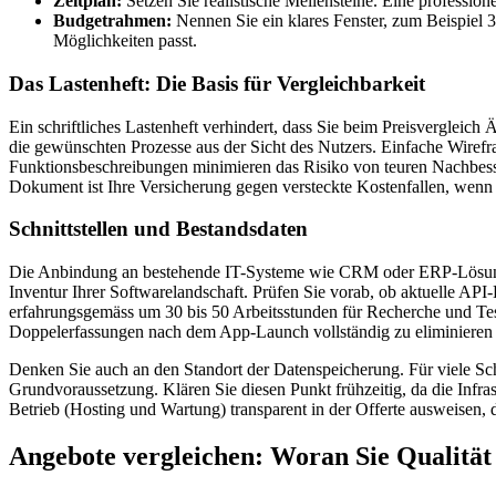
Zeitplan:
Setzen Sie realistische Meilensteine. Eine professio
Budgetrahmen:
Nennen Sie ein klares Fenster, zum Beispiel 3
Möglichkeiten passt.
Das Lastenheft: Die Basis für Vergleichbarkeit
Ein schriftliches Lastenheft verhindert, dass Sie beim Preisvergleich 
die gewünschten Prozesse aus der Sicht des Nutzers. Einfache Wirefr
Funktionsbeschreibungen minimieren das Risiko von teuren Nachbess
Dokument ist Ihre Versicherung gegen versteckte Kostenfallen, wenn
Schnittstellen und Bestandsdaten
Die Anbindung an bestehende IT-Systeme wie CRM oder ERP-Lösungen,
Inventur Ihrer Softwarelandschaft. Prüfen Sie vorab, ob aktuelle API-
erfahrungsgemäss um 30 bis 50 Arbeitsstunden für Recherche und Test
Doppelerfassungen nach dem App-Launch vollständig zu eliminieren 
Denken Sie auch an den Standort der Datenspeicherung. Für viele 
Grundvoraussetzung. Klären Sie diesen Punkt frühzeitig, da die Infras
Betrieb (Hosting und Wartung) transparent in der Offerte ausweisen, 
Angebote vergleichen: Woran Sie Qualität