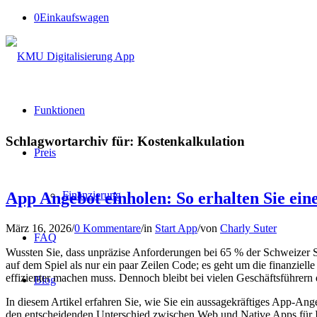
0
Einkaufswagen
Funktionen
Schlagwortarchiv für:
Kostenkalkulation
Preis
Finanzierung
App Angebot einholen: So erhalten Sie ein
März 16, 2026
/
0 Kommentare
/
in
Start App
/
von
Charly Suter
FAQ
Wussten Sie, dass unpräzise Anforderungen bei 65 % der Schweizer 
auf dem Spiel als nur ein paar Zeilen Code; es geht um die finanziell
effizienter machen muss. Dennoch bleibt bei vielen Geschäftsführer
Blog
In diesem Artikel erfahren Sie, wie Sie ein aussagekräftiges App-Ange
den entscheidenden Unterschied zwischen Web und Native Apps für Ih