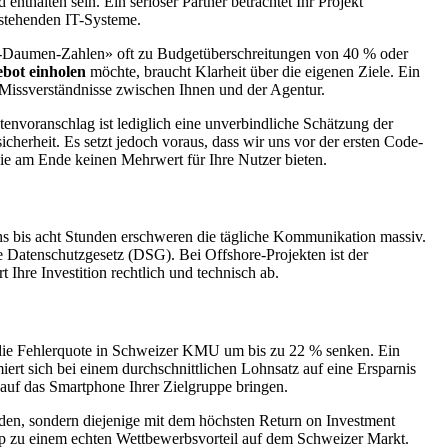
enthalten sein. Ein seriöser Partner betrachtet Ihr Projekt
bestehenden IT-Systeme.
i-mal-Daumen-Zahlen» oft zu Budgetüberschreitungen von 40 % oder
bot einholen
möchte, braucht Klarheit über die eigenen Ziele. Ein
 Missverständnisse zwischen Ihnen und der Agentur.
nvoranschlag ist lediglich eine unverbindliche Schätzung der
cherheit. Es setzt jedoch voraus, dass wir uns vor der ersten Code-
 die am Ende keinen Mehrwert für Ihre Nutzer bieten.
hs bis acht Stunden erschweren die tägliche Kommunikation massiv.
e Datenschutzgesetz (DSG). Bei Offshore-Projekten ist der
Ihre Investition rechtlich und technisch ab.
nn die Fehlerquote in Schweizer KMU um bis zu 22 % senken. Ein
rt sich bei einem durchschnittlichen Lohnsatz auf eine Ersparnis
auf das Smartphone Ihrer Zielgruppe bringen.
inden, sondern diejenige mit dem höchsten Return on Investment
 App zu einem echten Wettbewerbsvorteil auf dem Schweizer Markt.