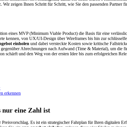
iz. Wir zeigen Ihnen Schritt für Schritt, wie Sie den passenden Partne
nition eines MVP (Minimum Viable Product) die Basis für eine verlässlic
ferte kennen, von UX/UI-Design über Wireframes bis hin zur schlüsself
ngebot einholen
und dabei versteckte Kosten sowie kritische Fallstri
n gegenüber Abrechnungen nach Aufwand (Time & Material), um die fin
ion schärft und den Weg von der ersten Idee bis zum erfolgreichen Rel
t
en erkennen
nur eine Zahl ist
Preisvorschlag. Es ist ein strategischer Fahrplan für Ihren digitalen Erf