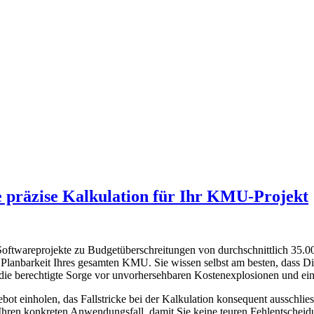
e präzise Kalkulation für Ihr KMU-Projekt
Softwareprojekte zu Budgetüberschreitungen von durchschnittlich 35
e Planbarkeit Ihres gesamten KMU. Sie wissen selbst am besten, dass Dig
n die berechtigte Sorge vor unvorhersehbaren Kostenexplosionen und ei
bot einholen, das Fallstricke bei der Kalkulation konsequent ausschlies
ren konkreten Anwendungsfall, damit Sie keine teuren Fehlentscheidun