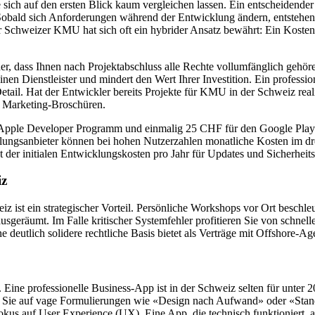
e sich auf den ersten Blick kaum vergleichen lassen. Ein entscheidende
t. Sobald sich Anforderungen während der Entwicklung ändern, entstehe
ür Schweizer KMU hat sich oft ein hybrider Ansatz bewährt: Ein Kostend
cher, dass Ihnen nach Projektabschluss alle Rechte vollumfänglich geh
inen Dienstleister und mindert den Wert Ihrer Investition. Ein professi
il. Hat der Entwickler bereits Projekte für KMU in der Schweiz realis
e Marketing-Broschüren.
 Apple Developer Programm und einmalig 25 CHF für den Google Play 
lungsanbieter können bei hohen Nutzerzahlen monatliche Kosten im dre
 der initialen Entwicklungskosten pro Jahr für Updates und Sicherheits
iz
z ist ein strategischer Vorteil. Persönliche Workshops vor Ort beschl
geräumt. Im Falle kritischer Systemfehler profitieren Sie von schnell
deutlich solidere rechtliche Basis bietet als Verträge mit Offshore-Ag
. Eine professionelle Business-App ist in der Schweiz selten für unter 
Sie auf vage Formulierungen wie «Design nach Aufwand» oder «Standa
okus auf User Experience (UX). Eine App, die technisch funktioniert, a