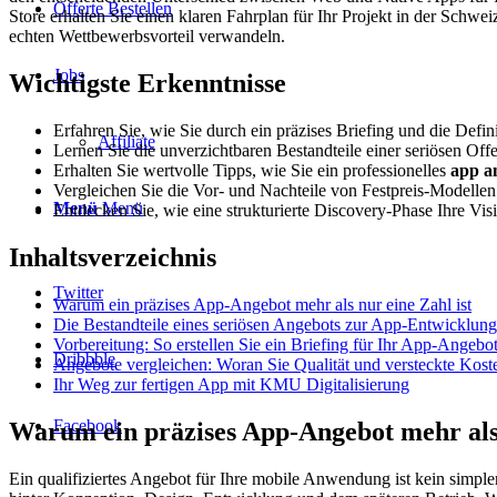
Offerte Bestellen
Store erhalten Sie einen klaren Fahrplan für Ihr Projekt in der Schwe
echten Wettbewerbsvorteil verwandeln.
Jobs
Wichtigste Erkenntnisse
Erfahren Sie, wie Sie durch ein präzises Briefing und die Defi
Affiliate
Lernen Sie die unverzichtbaren Bestandteile einer seriösen Of
Erhalten Sie wertvolle Tipps, wie Sie ein professionelles
app a
Vergleichen Sie die Vor- und Nachteile von Festpreis-Modelle
Menü
Menü
Entdecken Sie, wie eine strukturierte Discovery-Phase Ihre Vis
Inhaltsverzeichnis
Twitter
Warum ein präzises App-Angebot mehr als nur eine Zahl ist
Die Bestandteile eines seriösen Angebots zur App-Entwicklung
Vorbereitung: So erstellen Sie ein Briefing für Ihr App-Angebo
Dribbble
Angebote vergleichen: Woran Sie Qualität und versteckte Kost
Ihr Weg zur fertigen App mit KMU Digitalisierung
Facebook
Warum ein präzises App-Angebot mehr als 
Ein qualifiziertes Angebot für Ihre mobile Anwendung ist kein simpler 