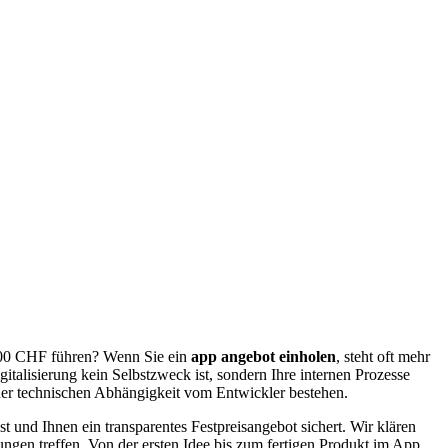
.000 CHF führen? Wenn Sie ein
app angebot einholen
, steht oft mehr
italisierung kein Selbstzweck ist, sondern Ihre internen Prozesse
ner technischen Abhängigkeit vom Entwickler bestehen.
st und Ihnen ein transparentes Festpreisangebot sichert. Wir klären
gen treffen. Von der ersten Idee bis zum fertigen Produkt im App