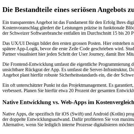
Die Bestandteile eines seriösen Angebots 
Ein transparentes Angebot ist das Fundament für den Erfolg Ihres digi
Kostenvoranschlag gliedert die Leistungen präzise in funktionale Blö
der Schweizer Softwarebranche entfallen im Durchschnitt 15 bis 20 Pr
Das UX/UI Design bildet den ersten grossen Posten. Hier entstehen 
spätere App-Logik, bevor die erste Zeile Code geschrieben wird. Stud
Partner visualisiert hier jeden Schritt der User Journey, damit Ihre 
Die Frontend-Entwicklung umfasst die eigentliche Programmierung der
unsichtbare Rückgrat der App. Es umfasst die Server-Infrastruktur,
Angebot plant hierfür robuste Sicherheitsstandards ein, die der Sch
Ein oft unterschätzter Punkt ist das Projektmanagement. Es garantier
verbessert. Planen Sie hierfür etwa 20 Prozent der gesamten Entwicklu
Native Entwicklung vs. Web-Apps im Kostenvergleic
Native Apps, die spezifisch für iOS (Swift) und Android (Kotlin) pro
der doppelte Entwicklungsaufwand. Dafür profitieren Sie von maxim
Alternative, wenn Sie lediglich interne Prozesse digitalisieren möc