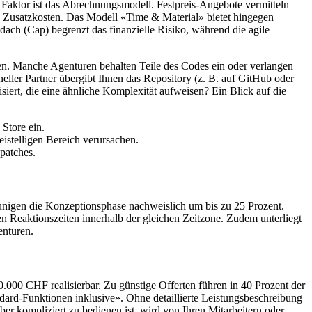
r Faktor ist das Abrechnungsmodell. Festpreis-Angebote vermitteln
n Zusatzkosten. Das Modell «Time & Material» bietet hingegen
ach (Cap) begrenzt das finanzielle Risiko, während die agile
ören. Manche Agenturen behalten Teile des Codes ein oder verlangen
oneller Partner übergibt Ihnen das Repository (z. B. auf GitHub oder
iert, die eine ähnliche Komplexität aufweisen? Ein Blick auf die
Store ein.
istelligen Bereich verursachen.
patches.
eunigen die Konzeptionsphase nachweislich um bis zu 25 Prozent.
en Reaktionszeiten innerhalb der gleichen Zeitzone. Zudem unterliegt
enturen.
20.000 CHF realisierbar. Zu günstige Offerten führen in 40 Prozent der
rd-Funktionen inklusive». Ohne detaillierte Leistungsbeschreibung
ber kompliziert zu bedienen ist, wird von Ihren Mitarbeitern oder