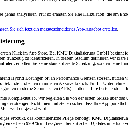
esse genau analysieren. Nur so erhalten Sie eine Kalkulation, die am End
ssen Sie sich jetzt ein massgeschneidertes App-Angebot erstellen
.
isierung
ersten Klick im App Store. Bei KMU Digitalisierung GmbH beginnt jede
en frühzeitig zu identifizieren. In diesem Stadium definieren wir kla
inholen
, erhalten Sie keine standardisierte Schätzung, sondern eine fu
Während Hybrid-Lösungen oft an Performance-Grenzen stossen, nutzen 
 pro Sekunde und einen minimalen Akkuverbrauch. Für Ihr Unternehmen
egrieren moderne Schnittstellen (APIs) nahtlos in Ihre bestehende IT-Inf
amte Komplexität ab. Wir begleiten Sie von der ersten Skizze über das
er strengen Richtlinien und stellen sicher, dass Ihre App pünktlich 
 Mehrwert eingesetzt wird.
diges Produkt, das kontinuierliche Pflege benötigt. KMU Digitalisierun
ügbarkeit von 99,9 % und reagieren bei kritischen Updates innerhalb vo