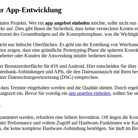
zur App-Entwicklung
talen Projekts. Wer ein
app angebot einholen
möchte, sollte nicht nur
cke auf. Dies gibt Ihnen die Sicherheit, dass keine versteckten Kosten
ozent des Gesamtbudgets auf die Konzeptionsphase, was die Wichtigkeit 
nicht nur hübsche Oberflächen. Es geht um die Erstellung von Wirefra
ien zeigen, dass eine gründliche Prototyping-Phase die späteren Korrek
Mitarbeiter oder Kunden die Anwendung intuitiv bedienen können.
 Benutzeroberfläche für iOS und Android. Hier entscheiden Sie über d
 Datenbank-Anbindungen und APIs, die den Datenaustausch mit Ihren b
weizer Datenschutzgesetzsetzung (DSG) entsprechen.
t, dass Termine eingehalten werden und die Qualität stimmt. Durch rege
ngszeit ein. Bevor Sie voreilig ein
app angebot einholen
, sollten Sie s
h
grammiert werden, erfordern eine höhere Investition. Oft liegen die Ko
aler Performance und vollem Zugriff auf Hardware-Funktionen wie Ka
hten, die keine komplexe Hardware-Anbindung benötigen. Sie läuft im B