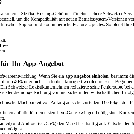
?
 Kalkulieren Sie fixe Hosting-Gebühren für eine sichere Schweizer Ser
nziell, um die Kompatibilität mit neuen Betriebssystem-Versionen vo
hnischen Support und kontinuierliche Feature-Updates. So bleibt Ihre In
gn.
Live.
ren.
g für Ihr App-Angebot
 Softwareentwicklung. Wenn Sie ein
app angebot einholen
, bestimmt di
f oft um 40% oder mehr nach oben korrigiert werden müssen. Beginnen 
l: Ein Schweizer Logistikunternehmen reduzierte seine Fehlerquote bei
ler die nötige Richtung vor und sichern den wirtschaftlichen Erfolg 
 technische Machbarkeit von Anfang an sicherzustellen. Die folgenden Pun
tionen auf, die für den ersten Live-Gang zwingend nötig sind. Konzent
tt.
anteil) und Android (ca. 55%) den Markt fast hälftig auf. Entscheiden
en nötig ist.