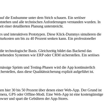
 auf die Endsumme unter dem Strich schauen. Ein seriöser
 entstehen und alle technischen Anforderungen verstanden wurden. In
einer detaillierten Planung unterstreicht.
mes und interaktiven Prototypen. Diese Klick-Dummys simulieren die
turkosten um bis zu 40 Prozent senken kann. Ein professioneller
ie technologische Basis. Gleichzeitig bildet das Backend das
estehenden Systemen wie ERP oder CRM sicherstellen. Ein seriöses
lmässige Sprints und Testing-Phasen wird die App kontinuierlich
icherstellen, dass diese Qualitätssicherung explizit aufgeführt ist.
sten hier 30 bis 50 Prozent über denen einer Web-App. Der Grund ist
mera, GPS oder Offline-Modi. Eine Web-App ist eine kostengünstige
rowser und spart die Gebühren der App-Stores.