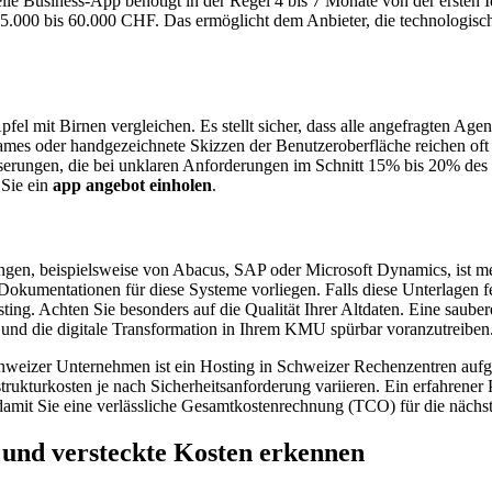
nelle Business-App benötigt in der Regel 4 bis 7 Monate von der ersten
5.000 bis 60.000 CHF. Das ermöglicht dem Anbieter, die technologische 
Äpfel mit Birnen vergleichen. Es stellt sicher, dass alle angefragten Ag
ames oder handgezeichnete Skizzen der Benutzeroberfläche reichen oft
erungen, die bei unklaren Anforderungen im Schnitt 15% bis 20% des 
 Sie ein
app angebot einholen
.
 beispielsweise von Abacus, SAP oder Microsoft Dynamics, ist meist
Dokumentationen für diese Systeme vorliegen. Falls diese Unterlagen fe
ing. Achten Sie besonders auf die Qualität Ihrer Altdaten. Eine sauber
und die digitale Transformation in Ihrem KMU spürbar voranzutreiben
Schweizer Unternehmen ist ein Hosting in Schweizer Rechenzentren au
trukturkosten je nach Sicherheitsanforderung variieren. Ein erfahrener 
damit Sie eine verlässliche Gesamtkostenrechnung (TCO) für die nächste
 und versteckte Kosten erkennen