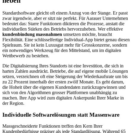
heben
Standardsoftware gleicht oft einem Anzug von der Stange. Er passt
zwar irgendwie, aber er sitzt nie perfekt. Für Aarauer Unternehmen
bedeutet das: Starre Funktionen diktieren die Prozesse, anstatt die
individuellen Stärken des Betriebs hervorzuheben. Wer effektive
kundenbindung massnahmen
umsetzen möchte, braucht
Flexibilität. Eine schlüsselfertige Individual-App bietet genau diesen
Spielraum. Sie ist kein Luxusgut mehr für Grosskonzerne, sondern
ein notwendiges Werkzeug für den Mittelstand, um im digitalen
Wettbewerb zu bestehen.
Die Digitalisierung Ihres Standorts ist eine Investition, die sich in
harten Zahlen ausdrückt. Betriebe, die auf eigene mobile Lösungen
setzen, verzeichnen oft eine Steigerung der Wiederkaufsrate um bis
zu 22 Prozent innerhalb der ersten zwölf Monate. Es geht darum,
die Hoheit über die eigenen Kundendaten zurückzugewinnen und
sich von den Algorithmen grosser Plattformen unabhängig zu
machen. Ihre App wird zum digitalen Ankerpunkt Ihrer Marke in
der Region.
Individuelle Softwarelösungen statt Massenware
Massgeschneiderte Funktionen treffen den Kern Ihrer
Kundenbedürfnisse präziser als jede Standardlösung. Während 65