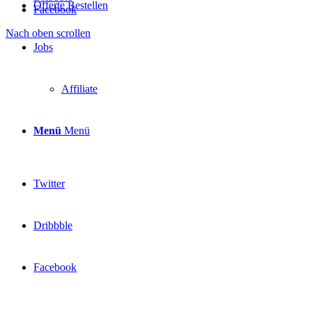
Offerte Bestellen
Facebook
Nach oben scrollen
Jobs
Affiliate
Menü
Menü
Twitter
Dribbble
Facebook