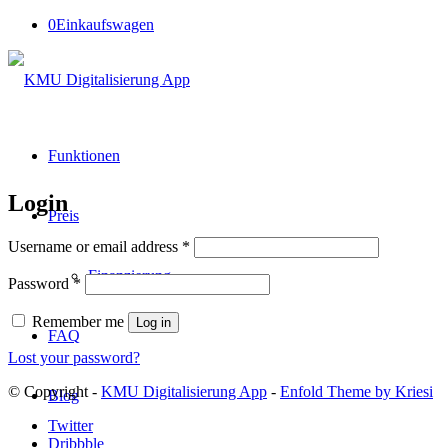
0
Einkaufswagen
Funktionen
Login
Preis
Username or email address
*
Finanzierung
Password
*
Remember me
Log in
FAQ
Lost your password?
© Copyright -
KMU Digitalisierung App
-
Enfold Theme by Kriesi
Blog
Twitter
Dribbble