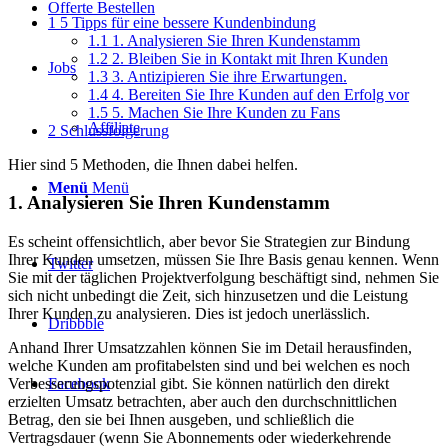
Offerte Bestellen
1
5 Tipps für eine bessere Kundenbindung
1.1
1. Analysieren Sie Ihren Kundenstamm
1.2
2. Bleiben Sie in Kontakt mit Ihren Kunden
Jobs
1.3
3. Antizipieren Sie ihre Erwartungen.
1.4
4. Bereiten Sie Ihre Kunden auf den Erfolg vor
1.5
5. Machen Sie Ihre Kunden zu Fans
Affiliate
2
Schlussfolgerung
Hier sind 5 Methoden, die Ihnen dabei helfen.
Menü
Menü
1. Analysieren Sie Ihren Kundenstamm
Es scheint offensichtlich, aber bevor Sie Strategien zur Bindung
Ihrer Kunden umsetzen, müssen Sie Ihre Basis genau kennen. Wenn
Twitter
Sie mit der täglichen Projektverfolgung beschäftigt sind, nehmen Sie
sich nicht unbedingt die Zeit, sich hinzusetzen und die Leistung
Ihrer Kunden zu analysieren. Dies ist jedoch unerlässlich.
Dribbble
Anhand Ihrer Umsatzzahlen können Sie im Detail herausfinden,
welche Kunden am profitabelsten sind und bei welchen es noch
Facebook
Verbesserungspotenzial gibt. Sie können natürlich den direkt
erzielten Umsatz betrachten, aber auch den durchschnittlichen
Betrag, den sie bei Ihnen ausgeben, und schließlich die
Vertragsdauer (wenn Sie Abonnements oder wiederkehrende