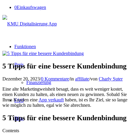
0
Einkaufswagen
Funktionen
Preis
5 Tipps für eine bessere Kundenbindung
Dezember 20, 2023
/
0 Kommentare
/
in
affiliate
/
von
Charly Suter
Finanzierung
Eine alte Marketingweisheit besagt, dass es weit weniger kostet,
einen Kunden zu halten, als einen neuen zu gewinnen. Sobald Sie
Ihren Kunden eine
App verkauft
haben, ist es Ihr Ziel, sie so lange
FAQ
wie möglich zu halten, egal wie Sie abrechnen.
5 Tipps für eine bessere Kundenbindung
Blog
Contents