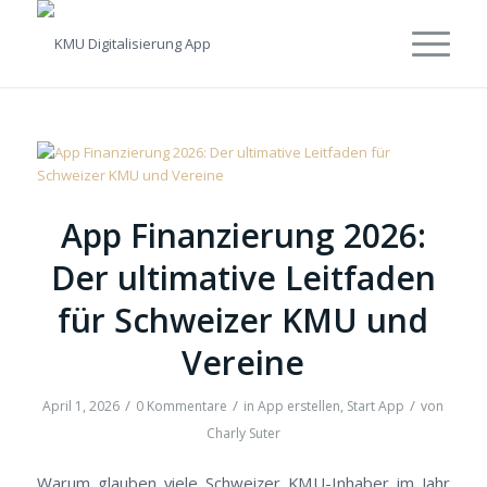
App Finanzierung 2026:
Der ultimative Leitfaden
für Schweizer KMU und
Vereine
/
/
/
April 1, 2026
0 Kommentare
in
App erstellen
,
Start App
von
Charly Suter
Warum glauben viele Schweizer KMU-Inhaber im Jahr